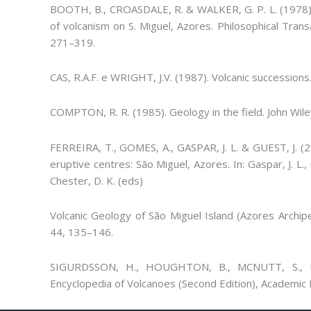
BOOTH, B., CROASDALE, R. & WALKER, G. P. L. (1978). 
of volcanism on S. Miguel, Azores. Philosophical Tran
271–319.
CAS, R.A.F. e WRIGHT, J.V. (1987). Volcanic succession
COMPTON, R. R. (1985). Geology in the field. John Wiley
FERREIRA, T., GOMES, A., GASPAR, J. L. & GUEST, J. (201
eruptive centres: São Miguel, Azores. In: Gaspar, J. L., G
Chester, D. K. (eds)
Volcanic Geology of São Miguel Island (Azores Archip
44, 135–146.
SIGURDSSON, H., HOUGHTON, B., MCNUTT, S., RY
Encyclopedia of Volcanoes (Second Edition), Academic 