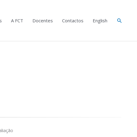
Search
s
A FCT
Docentes
Contactos
English
liação