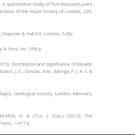
A quantitative study of five thousand years
sactions of the Royal Society of London, 228,
s. Chapman & Hall Ed., London, 528p.
 & Sons, Inc.; 398 p.
5). Distribution and significance of basaltic
uest, J. E., Duncan, A.M., Barriga, F. J. A. S. &
elago). Geological Society, London, Memoirs,
MER, H. & STIX, J. (Eds.) (2015). The
Press., 1417 p.
Facebook
Instagram da FCT
Portal da UAc