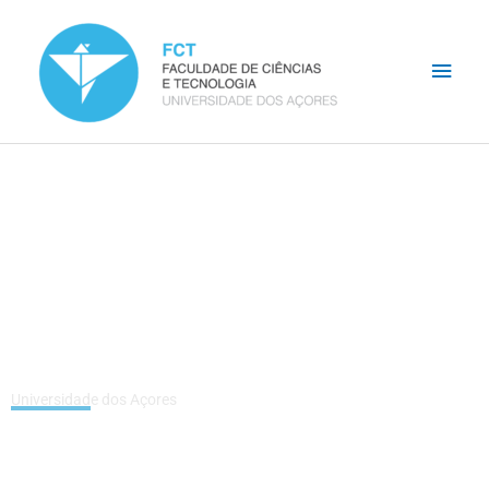
Skip
Main
to
content
Men
Faculdade de
Ciências e
Tecnologia
Universidade dos Açores
Bem-vindo!