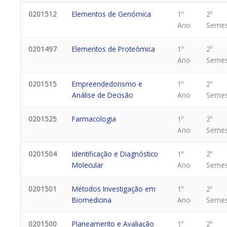
0201512
Elementos de Genómica
1º
2º
Ano
Semes
0201497
Elementos de Proteómica
1º
2º
Ano
Semes
0201515
Empreendedorismo e
1º
2º
Análise de Decisão
Ano
Semes
0201525
Farmacologia
1º
2º
Ano
Semes
0201504
Identificação e Diagnóstico
1º
2º
Molecular
Ano
Semes
0201501
Métodos Investigação em
1º
2º
Biomedicina
Ano
Semes
0201500
Planeamento e Avaliação
1º
2º