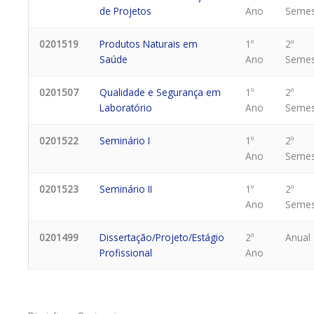
de Projetos
Ano
Semes
0201519
Produtos Naturais em
1º
2º
Saúde
Ano
Semes
0201507
Qualidade e Segurança em
1º
2º
Laboratório
Ano
Semes
0201522
Seminário I
1º
2º
Ano
Semes
0201523
Seminário II
1º
2º
Ano
Semes
0201499
Dissertação/Projeto/Estágio
2º
Anual
Profissional
Ano