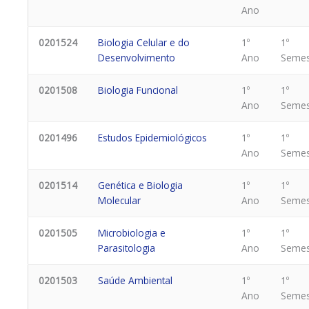
Ano
0201524
Biologia Celular e do
1º
1º
Desenvolvimento
Ano
Semes
0201508
Biologia Funcional
1º
1º
Ano
Semes
0201496
Estudos Epidemiológicos
1º
1º
Ano
Semes
0201514
Genética e Biologia
1º
1º
Molecular
Ano
Semes
0201505
Microbiologia e
1º
1º
Parasitologia
Ano
Semes
0201503
Saúde Ambiental
1º
1º
Ano
Semes