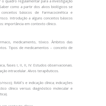
r o quadro regulamentar para a investigação
Saber como a partir dos alvos biológicos se
onceitos básicos de Farmacocinética e
isco. Introdução a alguns conceitos básicos
: importância em contexto clínico.
fármaco, medicamento, tóxico. Âmbitos das
ntos. Tipos de medicamentos – conceito de
a, fases I, II, II, IV. Estudos observacionais.
ão intracelular. Alvos terapêuticos.
risco); RAM´s e indicação clínica; indicações
tico clínico versus diagnóstico molecular e
ica).
 em contexto clínico.