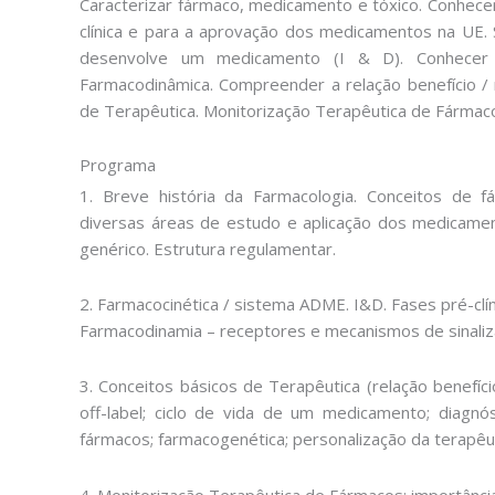
Caracterizar fármaco, medicamento e tóxico. Conhece
clínica e para a aprovação dos medicamentos na UE. 
desenvolve um medicamento (I & D). Conhecer c
Farmacodinâmica. Compreender a relação benefício / r
de Terapêutica. Monitorização Terapêutica de Fármacos
Programa
1. Breve história da Farmacologia. Conceitos de 
diversas áreas de estudo e aplicação dos medicame
genérico. Estrutura regulamentar.
2. Farmacocinética / sistema ADME. I&D. Fases pré-clínic
Farmacodinamia – receptores e mecanismos de sinalizaç
3. Conceitos básicos de Terapêutica (relação benefício/
off-label; ciclo de vida de um medicamento; diagnós
fármacos; farmacogenética; personalização da terapêut
4. Monitorização Terapêutica de Fármacos: importância