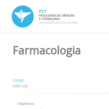
Skip
to
content
Farmacologia
Código
0201525
Objetivos