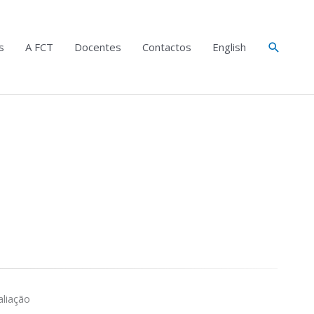
Search
s
A FCT
Docentes
Contactos
English
liação