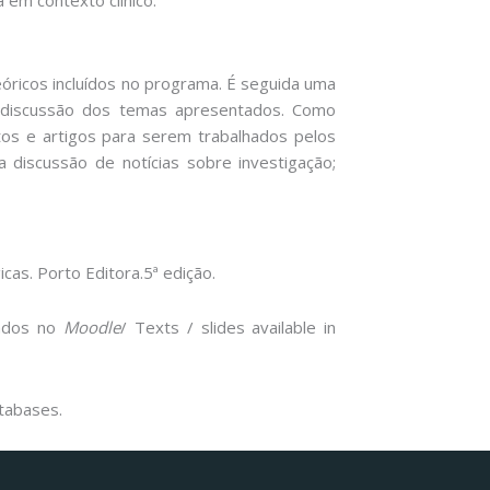
óricos incluídos no programa. É seguida uma
a discussão dos temas apresentados. Como
tos e artigos para serem trabalhados pelos
a discussão de notícias sobre investigação;
as. Porto Editora.5ª edição.
zados no
Moodle
/ Texts / slides available in
atabases.
Facebook
Instagram da FCT
Portal da UAc