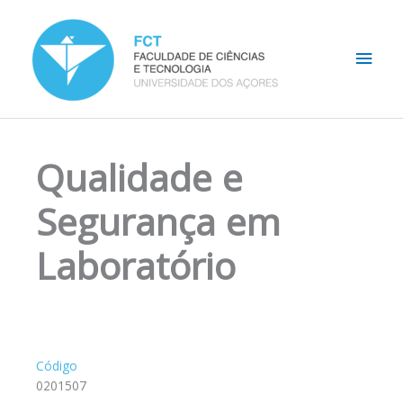
Skip
Main
to
content
Men
Qualidade e
Segurança em
Laboratório
Código
0201507