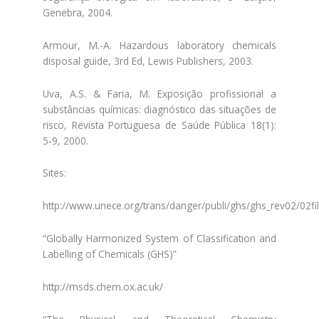
Genebra, 2004.
Armour, M.-A. Hazardous laboratory chemicals
disposal guide, 3rd Ed, Lewis Publishers, 2003.
Uva, A.S. & Faria, M. Exposição profissional a
substâncias químicas: diagnóstico das situações de
risco, Revista Portuguesa de Saúde Pública 18(1):
5-9, 2000.
Sites:
http://www.unece.org/trans/danger/publi/ghs/ghs_rev02/02fi
“Globally Harmonized System of Classification and
Labelling of Chemicals (GHS)”
http://msds.chem.ox.ac.uk/