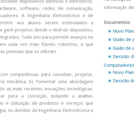
ceber dispositivos elétricos e eletrónicos,
Informação di
dware, software, redes de comunicação,
adores. A Engenharia Eletrotécnica e de
Documentos
permite aos alunos serem estimulados a
 gerir projetos desde o nível do dispositivo,
Novo Plan
tegrados. Tudo isto para permitir avanços no
Guião de 
e cada vez mais fiáveis, robustos, e que
Guião de 
as pessoas que os utilizam.
Decisão d
Computadore
Novo Plan
 com competências para conceber, projetar,
Decisão d
aria mecânica; b) Fomentar uma abordagem
rando as mais recentes inovações tecnológicas.
ar para a conceção, incluindo a análise,
ação e utilização de produtos e serviços que
rgia, no domínio da Engenharia Eletrotécnica e