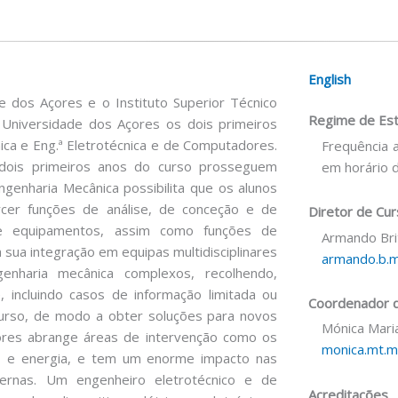
English
e dos Açores e o Instituto Superior Técnico
Regime de Es
 Universidade dos Açores os dois primeiros
ica e Eng.ª Eletrotécnica e de Computadores.
Frequência a
dois primeiros anos do curso prosseguem
em horário d
genharia Mecânica possibilita que os alunos
 funções de análise, de conceção e de
Diretor de Cu
e equipamentos, assim como funções de
Armando Br
a sua integração em equipas multidisciplinares
armando.b.
enharia mecânica complexos, recolhendo,
, incluindo casos de informação limitada ou
Coordenador d
urso, de modo a obter soluções para novos
Mónica Mari
ores abrange áreas de intervenção como os
monica.mt.
lo e energia, e tem um enorme impacto nas
ernas. Um engenheiro eletrotécnico e de
Acreditações