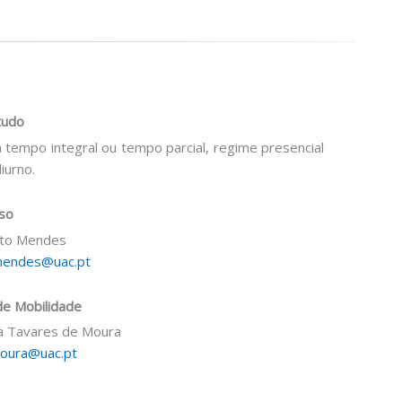
tudo
 tempo integral ou tempo parcial, regime presencial
iurno.
rso
ito Mendes
mendes@uac.pt
e Mobilidade
a Tavares de Moura
moura@uac.pt