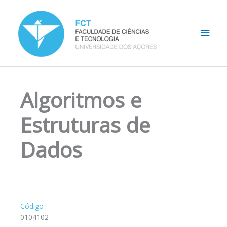
Skip
Main
to
content
Men
Algoritmos e
Estruturas de
Dados
Código
0104102