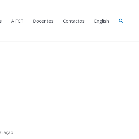
Search
s
A FCT
Docentes
Contactos
English
liação