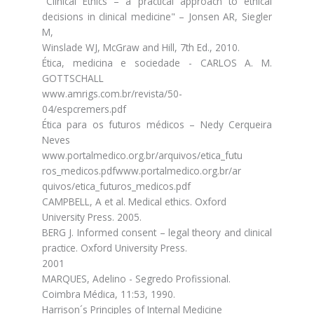
"Clinical Ethics – a practical approach to ethical
decisions in clinical medicine" – Jonsen AR, Siegler
M,
Winslade WJ, McGraw and Hill, 7th Ed., 2010.
Ética, medicina e sociedade - CARLOS A. M.
GOTTSCHALL
www.amrigs.com.br/revista/50-
04/espcremers.pdf
Ética para os futuros médicos – Nedy Cerqueira
Neves
www.portalmedico.org.br/arquivos/etica_futu
ros_medicos.pdfwww.portalmedico.org.br/ar
quivos/etica_futuros_medicos.pdf
CAMPBELL, A et al. Medical ethics. Oxford
University Press. 2005.
BERG J. Informed consent – legal theory and clinical
practice. Oxford University Press.
2001
MARQUES, Adelino - Segredo Profissional.
Coimbra Médica, 11:53, 1990.
Harrison´s Principles of Internal Medicine