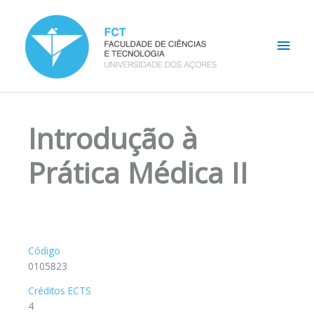
Skip
Main
to
content
Men
Introdução à
Prática Médica II
Código
0105823
Créditos ECTS
4