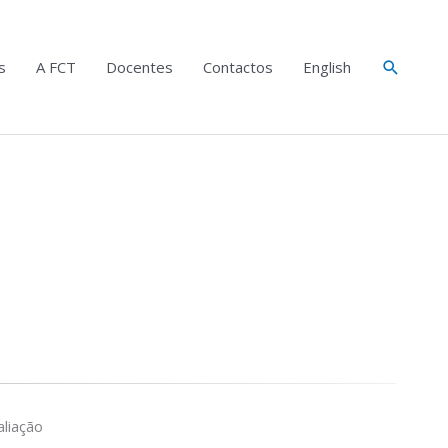
Search
s
A FCT
Docentes
Contactos
English
liação