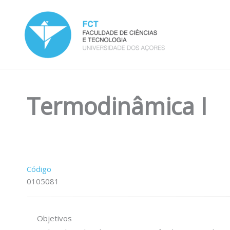
Skip
to
content
Termodinâmica I
Código
0105081
Objetivos