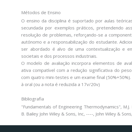
Métodos de Ensino
O ensino da disciplina é suportado por aulas teóric
secundada por exemplos práticos, pretendendo a
resolução de problemas, reforçando-se a componente 
autónomo e a responsabilização do estudante. Adicio
ser abordado é alvo de uma contextualização e 
societais e dos processos industriais.
O modelo de avaliação incorpora elementos de ava
ativa compatível com a redução significativa do peso
com quatro mini-testes e um exame final (50%+50%). N
à oral (ou a nota é reduzida a 17v/20v)
Bibliografia
"Fundamentals of Engineering Thermodynamics", M.J. M
B. Bailey John Wiley & Sons, Inc, ----, John Wiley & Sons