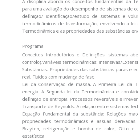
A disciplina aborda os conceitos fundamentais da 
para uma avaliação do desempenho de sistemas de con
definição/ identificação/estudo de sistemas e v
termodinâmicos de transformação, envolvendo a lei
Termodinâmica e as propriedades das substâncias env
Programa
Conceitos Introdutórios e Definições: sistemas a
controlo).Variáveis termodinâmicas: Intensivas/Extens
Substâncias: Propriedades das substâncias puras e e
real. Fluídos com mudança de fase.
Lei da Conservação de massa. A Primeira Lei da T
energia. A Segunda lei da Termodinâmica e corolári
definição de entropia. Processos reversíveis e irrev
Transporte de Reynolds: A relação entre sistemas fec
Equação Fundamental da substância: Relações mat
propriedades termodinâmicas e assuas derivadas. 
Brayton, refrigeração e bomba de calor, Otto e 
estatística