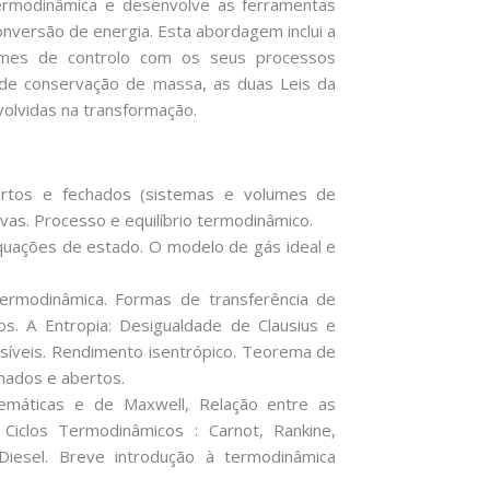
Termodinâmica e desenvolve as ferramentas
versão de energia. Esta abordagem inclui a
olumes de controlo com os seus processos
 de conservação de massa, as duas Leis da
olvidas na transformação.
bertos e fechados (sistemas e volumes de
ivas. Processo e equilíbrio termodinâmico.
quações de estado. O modelo de gás ideal e
ermodinâmica. Formas de transferência de
os. A Entropia: Desigualdade de Clausius e
ersíveis. Rendimento isentrópico. Teorema de
hados e abertos.
emáticas e de Maxwell, Relação entre as
Ciclos Termodinâmicos : Carnot, Rankine,
Diesel. Breve introdução à termodinâmica