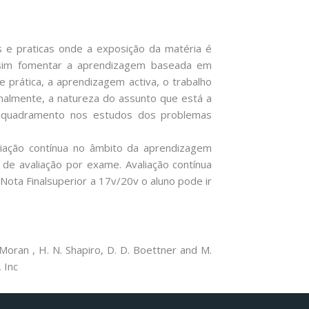
as e praticas onde a exposição da matéria é
ssim fomentar a aprendizagem baseada em
prática, a aprendizagem activa, o trabalho
nalmente, a natureza do assunto que está a
enquadramento nos estudos dos problemas
liação contínua no âmbito da aprendizagem
 de avaliação por exame. Avaliação contínua
ota Finalsuperior a 17v/20v o aluno pode ir
oran , H. N. Shapiro, D. D. Boettner and M.
, Inc
Facebook
Instagram da FCT
Portal da UAc