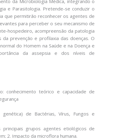
mento da Microbiologia Médica, integrando o
ogia e Parasitologia. Pretende-se conduzir o
ia que permitirão reconhecer os agentes de
relevantes para perceber o seu mecanismo de
nte-hospedeiro, acompreensão da patologia
s da prevenção e profilaxia das doenças. O
ra normal do Homem na Saúde e na Doença e
portância da assepsia e dos níveis de
ão: conhecimento teórico e capacidade de
segurança
a e genética) de Bactérias, Vírus, Fungos e
os principais grupos agentes etiológicos de
; 2. Impacto da microflora humana.