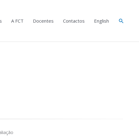
Search
s
A FCT
Docentes
Contactos
English
liação