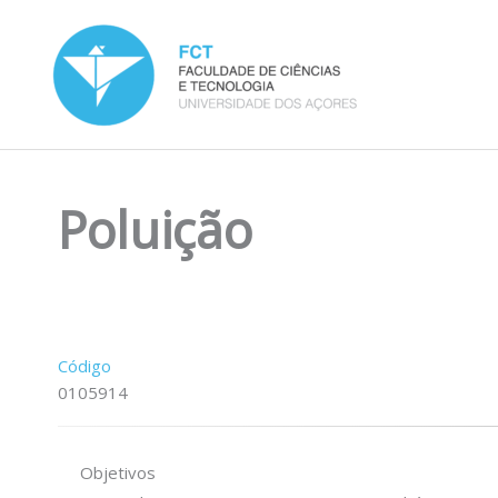
Skip
to
content
Poluição
Código
0105914
Objetivos