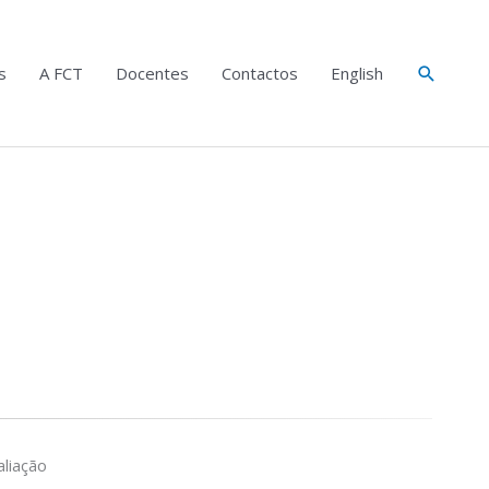
Search
s
A FCT
Docentes
Contactos
English
liação