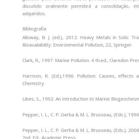
discutido oralmente permitirá a consolidação, i
adquiridos.
Bibliografia
Alloway, B. J. (ed.), 2012. Heavy Metals in Soils: Tr
Bioavailability. Environmental Pollution, 22, Springer.
Clark, R., 1997. Marine Pollution. 4 th.ed., Claredon Pre
Harrison, R. (Ed.),1996. Pollution: Causes, effects 
Chemistry.
Libes, S., 1992. An Introduction to Marine Biogeochesm
Pepper, I. L., C. P. Gerba & M. L. Brusseau, (Eds.), 199
Pepper, I. L., C. P. Gerba & M. L. Brusseau, (Eds.), 200
2nd. Ed., Academic Press.