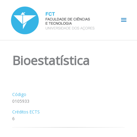
Skip
Main
to
content
Men
Bioestatística
Código
0105933
Créditos ECTS
6