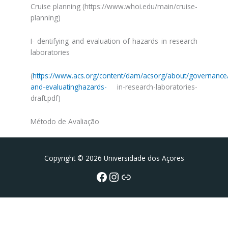
Cruise planning (https://www.whoi.edu/main/cruise-
planning)
I- dentifying and evaluation of hazards in research
laboratories
(
https://www.acs.org/content/dam/acsorg/about/governance/
and-evaluatinghazards-
in-research-laboratories-
draft.pdf)
Método de Avaliação
Facebook
Instagram da FCT
Portal da UAc
Copyright © 2026 Universidade dos Açores