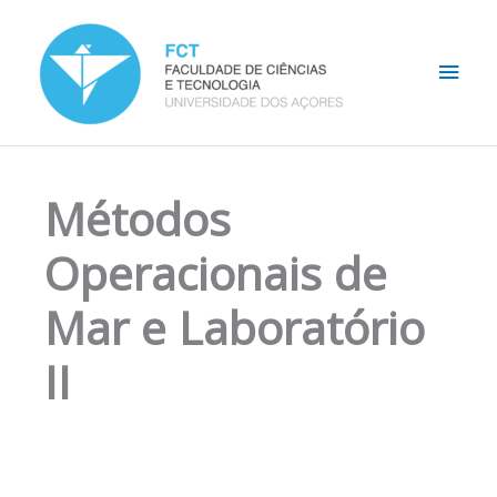
Skip
Main
to
content
Men
Métodos
Operacionais de
Mar e Laboratório
II