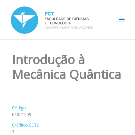
Skip
Main
to
content
Men
Introdução à
Mecânica Quântica
Código
01061209
Créditos ECTS
3