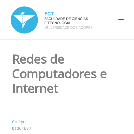
Skip
Main
to
content
Men
Redes de
Computadores e
Internet
Código
01061687