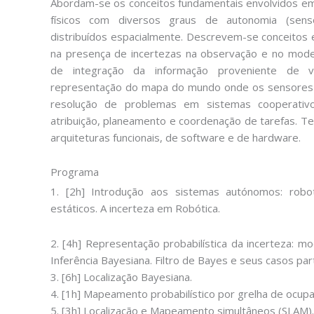
Abordam-se os conceitos fundamentais envolvidos e
físicos com diversos graus de autonomia (senso
distribuídos espacialmente. Descrevem-se conceitos 
na presença de incertezas na observação e no mo
de integração da informação proveniente de v
representação do mapa do mundo onde os sensores
resolução de problemas em sistemas cooperativo
atribuição, planeamento e coordenação de tarefas. T
arquiteturas funcionais, de software e de hardware.
Programa
1. [2h] Introdução aos sistemas autónomos: rob
estáticos. A incerteza em Robótica.
2. [4h] Representação probabilística da incerteza: m
Inferência Bayesiana. Filtro de Bayes e seus casos part
3. [6h] Localização Bayesiana.
4. [1h] Mapeamento probabilístico por grelha de ocupa
5. [3h] Localização e Mapeamento simultâneos (SLAM).