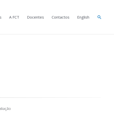
Search
s
A FCT
Docentes
Contactos
English
liação