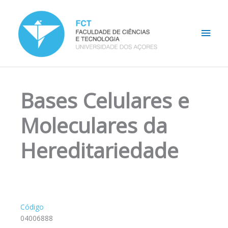
Skip
Main
to
content
Men
Bases Celulares e
Moleculares da
Hereditariedade
Código
04006888