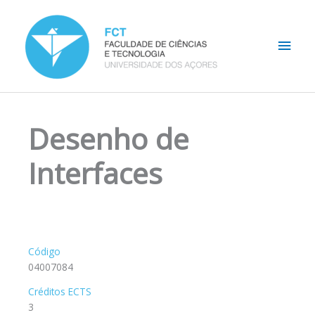
Skip
Main
to
content
Men
Desenho de
Interfaces
Código
04007084
Créditos ECTS
3