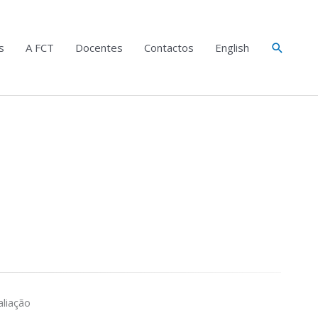
Search
s
A FCT
Docentes
Contactos
English
liação