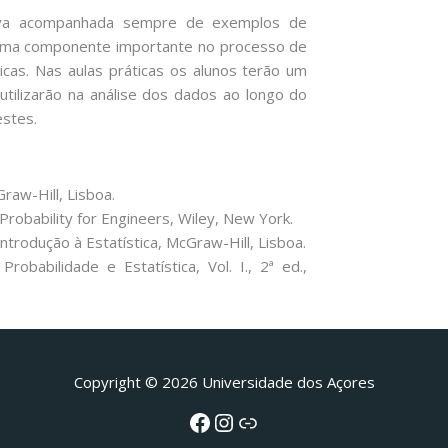
tiva acompanhada sempre de exemplos de
 uma componente importante no processo de
icas. Nas aulas práticas os alunos terão um
utilizarão na análise dos dados ao longo do
estes.
Graw-Hill, Lisboa.
Probability for Engineers, Wiley, New York.
). Introdução à Estatística, McGraw-Hill, Lisboa.
robabilidade e Estatística, Vol. I., 2ª ed.,
Facebook
Instagram da FCT
Portal da UAc
Copyright © 2026 Universidade dos Açores