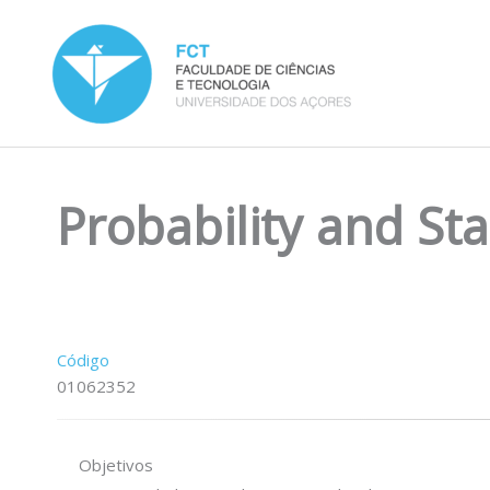
Skip
to
content
Probability and Stat
Código
01062352
Objetivos