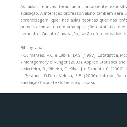
As aulas teóricas terão uma componente exposi
aplicação. A interação professor/aluno também será
aprendizagem, quer nas aulas teóricas quer nas prát
primeiro contacto com uma aplicação estatística que 
semestre. Quanto à avaliação, serão efetuados dois t
Bibliografia
- Guimarães, R.C. e Cabral, J.A.S. (1997). Estatística. Mc
- Montgomery e Runger (2003). Applied Statistics and 
- Murteira, B., Ribeiro, C., Silva, J. e Pimenta, C. (2002
- Pestana, D.D. e Velosa, S.F. (2006). Introdução à P
Fundação Calouste Gulbenkian, Lisboa.