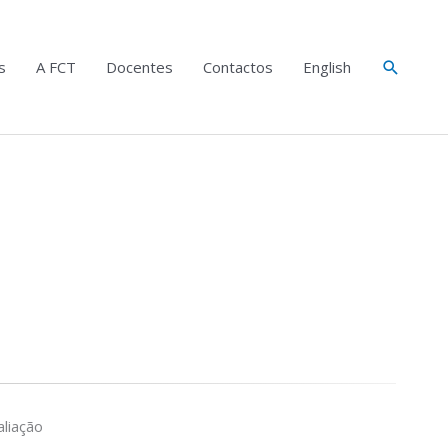
Search
s
A FCT
Docentes
Contactos
English
liação