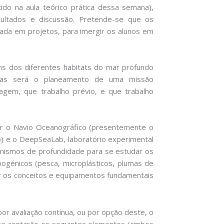
utido na aula teórico prática dessa semana),
esultados e discussão. Pretende-se que os
da em projetos, para imergir os alunos em
ns dos diferentes habitats do mar profundo
cas será o planeamento de uma missão
agem, que trabalho prévio, e que trabalho
tar o Navio Oceanográfico (presentemente o
o) e o DeepSeaLab, laboratório experimental
anismos de profundidade para se estudar os
pogénicos (pesca, microplásticos, plumas de
car os conceitos e equipamentos fundamentais
or avaliação contínua, ou por opção deste, o
me contarão os seguintes elementos (ambos