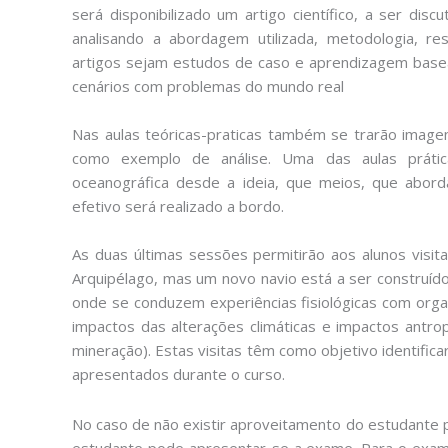
será disponibilizado um artigo científico, a ser disc
analisando a abordagem utilizada, metodologia, r
artigos sejam estudos de caso e aprendizagem basea
cenários com problemas do mundo real
Nas aulas teóricas-praticas também se trarão image
como exemplo de análise. Uma das aulas práti
oceanográfica desde a ideia, que meios, que abord
efetivo será realizado a bordo.
As duas últimas sessões permitirão aos alunos visi
Arquipélago, mas um novo navio está a ser construíd
onde se conduzem experiências fisiológicas com org
impactos das alterações climáticas e impactos antro
mineração). Estas visitas têm como objetivo identifi
apresentados durante o curso.
No caso de não existir aproveitamento do estudante p
estudante pode apresentar-se a exame. Para o exa