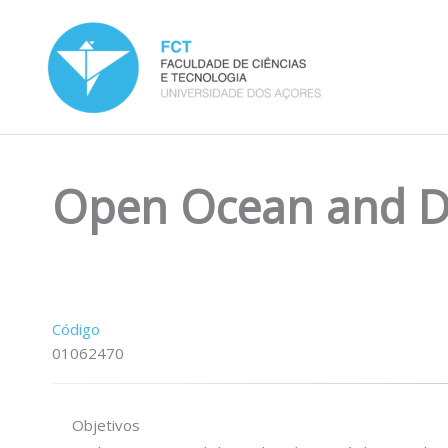
Skip
to
content
Open Ocean and D
Código
01062470
Objetivos