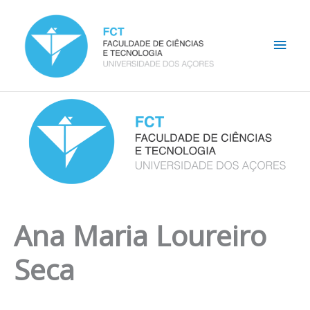
Skip
Main
to
content
Men
Ana Maria Loureiro
Seca