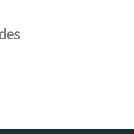
des
Facebook
Instagram da FCT
Portal da UAc