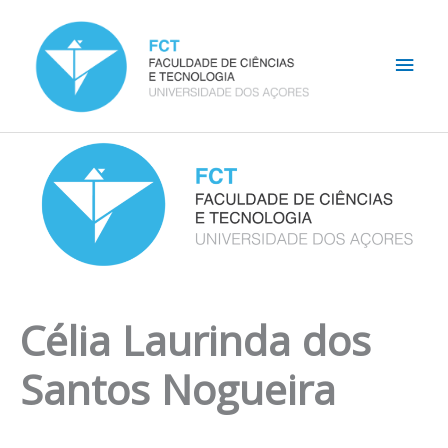
Skip
Main
to
content
Men
Célia Laurinda dos
Santos Nogueira