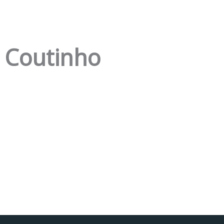
a Coutinho
Facebook
Instagram da FCT
Portal da UAc