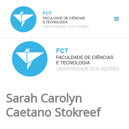
Skip
Main
to
content
Men
Sarah Carolyn
Caetano Stokreef